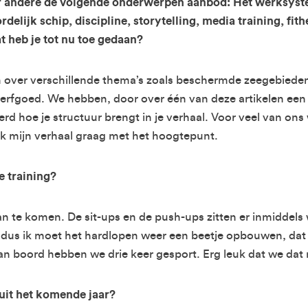
 andere de volgende onderwerpen aanbod: Het werksyste
rdelijk schip, discipline, storytelling, media training, fit
 heb je tot nu toe gedaan?
 over verschillende thema’s zoals beschermde zeegebieden,
el erfgoed. We hebben, door over één van deze artikelen een 
rd hoe je structuur brengt in je verhaal. Voor veel van ons
k mijn verhaal graag met het hoogtepunt.
e training?
raan te komen. De sit-ups en de push-ups zitten er inmiddels
 dus ik moet het hardlopen weer een beetje opbouwen, dat 
n boord hebben we drie keer gesport. Erg leuk dat we dat m
 uit het komende jaar?