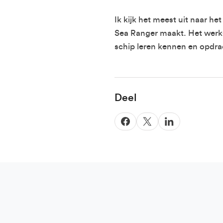
Ik kijk het meest uit naar h
Sign up to
Sea Ranger maakt. Het werke
schip leren kennen en opdra
First Name
Deel
Email
*
Email Settings
By subscribing I agree