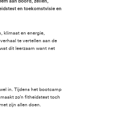
em aan boord, zeilen,
heidstest en toekomstvisie en
 klimaat en energie,
verhaal te vertellen aan de
 wat dit leerzaam want net
 wel in. Tijdens het bootcamp
maakt zo’n fitheidstest toch
et zijn allen doen.