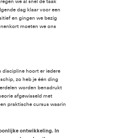
regen we al snel de taak
lgende dag klaar voor een
itief en gingen we bezig
Binnenkort moeten we ons
n discipline hoort er iedere
schip, zo heb je één ding
nderdelen worden benadrukt
heorie afgewisseld met
een praktische cursus waarin
oonlijke ontwikkeling. In