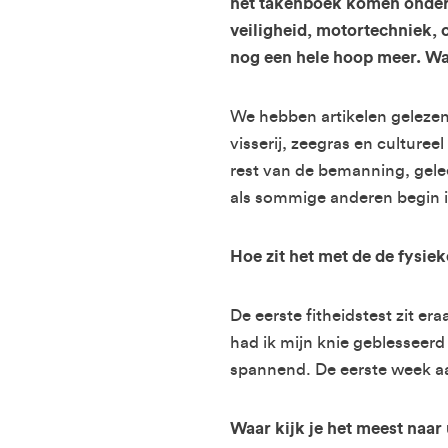
het takenboek komen onder
veiligheid, motortechniek, o
nog een hele hoop meer. Wat
We hebben artikelen gelezen
visserij, zeegras en culture
rest van de bemanning, gelee
als sommige anderen begin i
Hoe zit het met de de fysiek
De eerste fitheidstest zit e
had ik mijn knie geblesseerd
spannend. De eerste week aa
Waar kijk je het meest naar