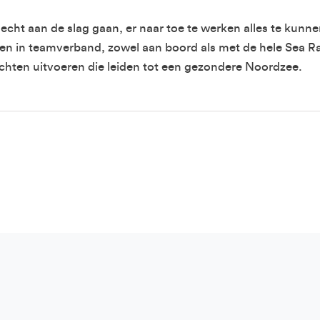
et echt aan de slag gaan, er naar toe te werken alles te kun
 our newsletter
n in teamverband, zowel aan boord als met de hele Sea Ran
chten uitvoeren die leiden tot een gezondere Noordzee.
Last Name
 with the privacy policy