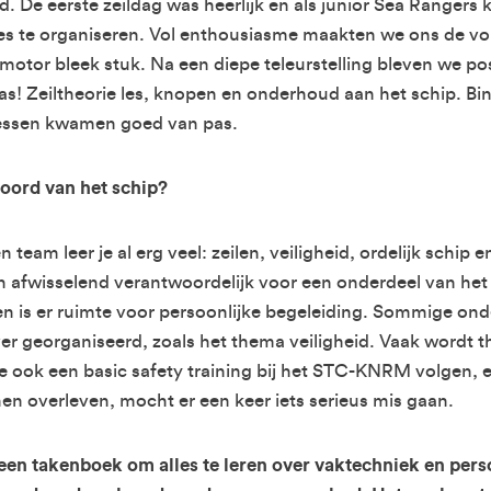
 De eerste zeildag was heerlijk en als junior Sea Rangers k
es te organiseren. Vol enthousiasme maakten we ons de vo
otor bleek stuk. Na een diepe teleurstelling bleven we pos
was! Zeiltheorie les, knopen en onderhoud aan het schip. 
 lessen kwamen goed van pas.
boord van het schip?
 team leer je al erg veel: zeilen, veiligheid, ordelijk schip e
en afwisselend verantwoordelijk voor een onderdeel van het 
 en is er ruimte voor persoonlijke begeleiding. Sommige o
er georganiseerd, zoals het thema veiligheid. Vaak wordt t
we ook een basic safety training bij het STC-KNRM volgen, 
en overleven, mocht er een keer iets serieus mis gaan.
een takenboek om alles te leren over vaktechniek en pers