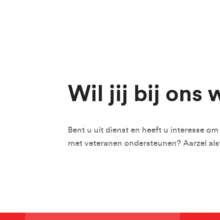
Sign up to
First Name
Wil jij bij ons
Email
*
Bent u uit dienst en heeft u interesse o
Email Settings
met veteranen ondersteunen? Aarzel alst
By subscribing I agree