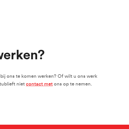
 our newsletter
Last Name
 werken?
m bij ons te komen werken? Of wilt u ons werk
ublieft niet
contact met
ons op te nemen.
 with the privacy policy